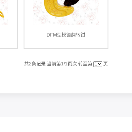
DFM型模锻翻转钳
共
2
条记录 当前第
1
/1页次 转至第
页