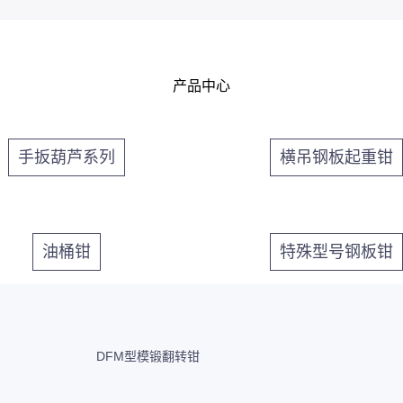
产品中心
手扳葫芦系列
横吊钢板起重钳
油桶钳
特殊型号钢板钳
DFM型模锻翻转钳